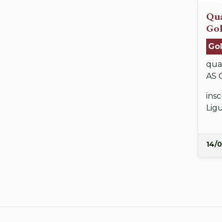
Qua
Gol
Gol
qual
AS 
insc
Lig
14/