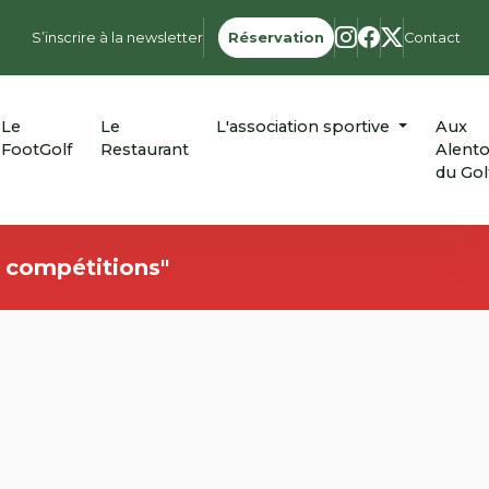
S’inscrire à la newsletter
Réservation
Contact
Le
Le
L'association sportive
Aux
FootGolf
Restaurant
Alent
du Gol
s compétitions"