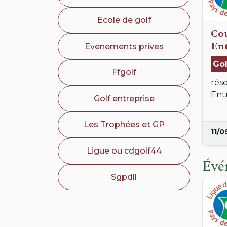
Ecole de golf
Cou
Ent
Evenements prives
Gol
Ffgolf
rés
Entr
Golf entreprise
Les Trophées et GP
11/0
Ligue ou cdgolf44
Évé
Sgpdll