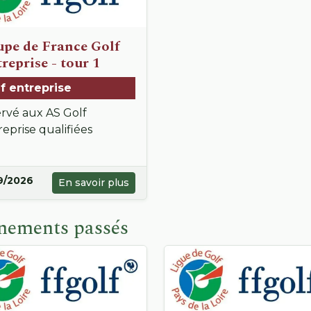
pe de France Golf
reprise - tour 1
f entreprise
ervé aux AS Golf
eprise qualifiées
9/2026
En savoir plus
nements passés