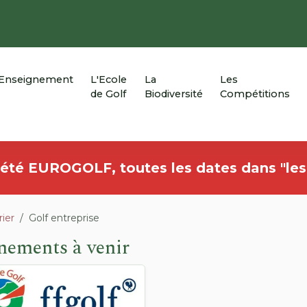
'Enseignement
L'Ecole
La
Les
de Golf
Biodiversité
Compétitions
'été EUROGOLF, toutes les dates dans "le
ier
Golf entreprise
nements à venir