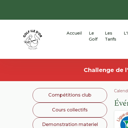
Panneau de gestion des cookies
Accueil
Le
Les
L
Golf
Tarifs
Challenge de l
Calendr
Compétitions club
Évé
Cours collectifs
Demonstration materiel