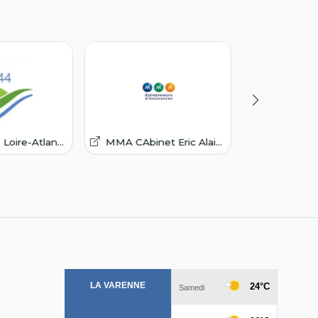
ire-Atlantique
MMA CAbinet Eric Alainguillaume
Imprimerie