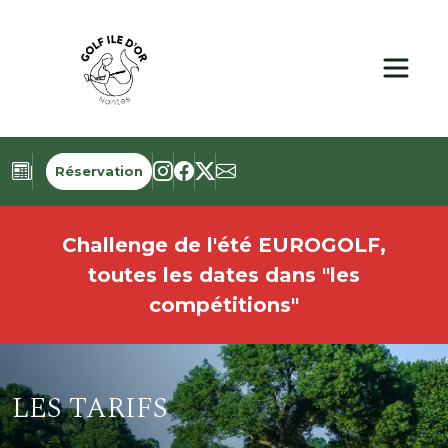
Panneau de gestion des cookies
Réservation
Challenge de l'été EUROGOLF,
toutes les dates dans "les
compétitions"
LES TARIFS