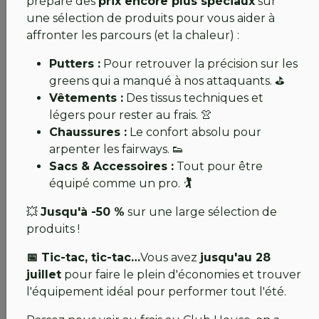
préparé des
prix encore plus spéciaux
sur
une sélection de produits pour vous aider à
📅
Réservations :
Le planning est en ligne !
affronter les parcours (et la chaleur) :
Connectez-vous dès maintenant sur
Netgolf
pour
bloquer vos départs.
Putters :
Pour retrouver la précision sur les
greens qui a manqué à nos attaquants. ⛳
🌿
État du parcours :
La nature a fait son œuvre ;
Vêtements :
Des tissus techniques et
vous allez découvrir un terrain magnifique, reposé
légers pour rester au frais. 👚
et verdoyant.
Chaussures :
Le confort absolu pour
🚗
Accès :
La traversée s'effectue via le nouveau gué
arpenter les fairways. 👟
temporaire. Pour votre sécurité, merci de respecter
Sacs & Accessoires :
Tout pour être
scrupuleusement la signalisation.
équipé comme un pro.
🏌️
🌊
Vigilance :
Consultez les documents PDF ci-
💥
Jusqu'à -50 %
sur une large sélection de
dessous pour les horaires de marée,
produits !
particulièrement pour les gros coefficients à venir.
📅 Tic-tac, tic-tac…
Vous avez
jusqu'au 28
juillet
pour faire le plein d'économies et trouver
l'équipement idéal pour performer tout l'été.
💚 La Team Ile d’Or