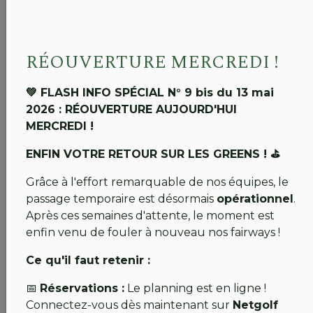
💚 La Team Ile d’Or
RÉOUVERTURE MERCREDI !
19 avril 2026 : GOLF FERME : Un horizon se
dessine
💚 FLASH INFO SPÉCIAL N° 9 bis du 13 mai
2026 : RÉOUVERTURE AUJOURD'HUI
💚 FLASH INFO N°8
MERCREDI !
Chers abonnés, chers licenciés, chers visiteurs,
ENFIN VOTRE RETOUR SUR LES GREENS ! ⛳
C’est avec une immense joie et un réel soulagement
Grâce à l'effort remarquable de nos équipes, le
que nous partageons avec vous une avancée
passage temporaire est désormais
opérationnel
.
majeure pour notre club.
Après ces semaines d'attente, le moment est
enfin venu de fouler à nouveau nos fairways !
💚 Feu vert pour le projet du gué !
Ce qu'il faut retenir :
Nous venons de recevoir un
pré-avis favorable
de
la DDT49 pour la création de notre gué temporaire.
📅
Réservations :
Le planning est en ligne !
C’est la nouvelle que nous attendions tous ! Il faut
Connectez-vous dès maintenant sur
Netgolf