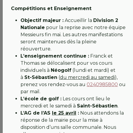
Comme vous le savez, notre parcours a été
durement éprouvé par les récentes crues
Compétitions et Enseignement
exceptionnelles.
Objectif majeur :
Accueillir la
Division 2
Un accès temporairement suspendu
Nationale
pour la reprise avec notre équipe
Messieurs fin mai. Les autres manifestations
Après plus de 15 jours d'immersion totale, le
seront maintenues dès la pleine
diagnostic est sans appel :
notre pont d'accès en
réouverture.
bois est fragilisé.
L’enseignement continue :
Franck et
Thomas se délocalisent pour vos cours
La force du courant a dégradé sa structure, rendant
individuels à
Néogolf
(lundi et mardi) et
tout passage dangereux. Pour votre sécurité, le site
à
St-Sébastien
(
du mercredi au samedi
),
reste donc actuellement fermé.
prenez vos rendez-vous au
0240985800
ou
Le plan de bataille est lancé !
par mail.
L’école de golf :
Les cours ont lieu le
Ne croyez pas que le calme règne sur le golf... En
mercredi et le samedi à
Saint-Sébastien
.
coulisses, nous nous activons pour vous retrouver au
L’AG de l’AS
le 25 avril
:
Nous attendons la
plus vite :
réponse de la mairie pour la mise à
disposition d’uns salle communale. Nous
Expertise technique :
Les Ateliers Perrault ont