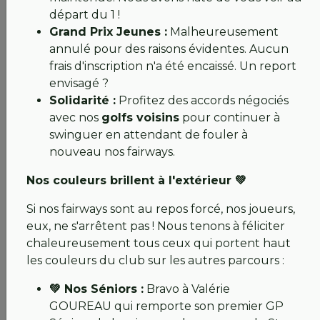
Saint-Sébastien
, green-fee -50%
départ du 1 !
Nantes Vigneux
, green-fee 39 € / 18 trous
Grand Prix Jeunes :
Malheureusement
Cholet
, green-fee 40 € / 18 trous
annulé pour des raisons évidentes. Aucun
Merci pour votre patience et votre fidélité.
frais d'inscription n'a été encaissé. Un report
envisagé ?
Bien sportivement,
Solidarité :
Profitez des accords négociés
avec nos
golfs voisins
pour continuer à
💚#teamiledor💚
swinguer en attendant de fouler à
nouveau nos fairways.
13 mars : GOLF TOUJOURS FERMÉ, travaux sur la
Nos couleurs brillent à l'extérieur 💚
passerelle continuent jusqu’au 27 mars.
Si nos fairways sont au repos forcé, nos joueurs,
FLASH INFO 4 du La 1ère pile du pont a été
eux, ne s'arrêtent pas ! Nous tenons à féliciter
remplacée
chaleureusement tous ceux qui portent haut
les couleurs du club sur les autres parcours :
Chers membres, chers amis,
💚 Nos Séniors :
Bravo à Valérie
GOUREAU qui remporte son premier GP
Les travaux avancent sur l’Ile d’Or. Certaines