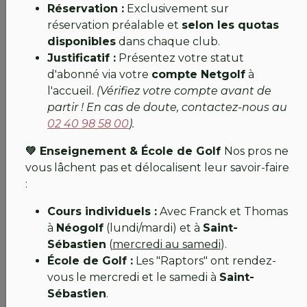
Réservation :
Exclusivement sur
Le plan de bataille est lancé !
réservation préalable et
selon les quotas
disponibles
dans chaque club.
Ne croyez pas que le calme règne sur le golf... En
Justificatif :
Présentez votre statut
coulisses, nous nous activons pour vous retrouver au
d'abonné via votre
compte Netgolf
à
plus vite. Les
Ateliers Perrault
ont établi un projet
l'accueil.
(Vérifiez votre compte avant de
pour la réfection complète de l'ouvrage.
partir ! En cas de doute, contactez-nous au
Parallèlement, nous avons travaillé sur la création
02 40 98 58 00
).
d'un
gué temporaire
pour permettre le passage
des engins de chantier mais aussi, et surtout très
💚 Enseignement & École de Golf
Nos pros ne
bientôt, le vôtre ! Nous agissons en lien étroit avec
vous lâchent pas et délocalisent leur savoir-faire
les
VNF
, le
CEN
et la
Police de l'eau
pour que ces
:
travaux respectent notre environnement et la
biodiversité du site.
Cours individuels :
Avec Franck et Thomas
à
Néogolf
(lundi/mardi) et à
Saint-
Attention aux rumeurs : La source officielle, c’est
Sébastien
(
mercredi au samedi
).
nous !
École de Golf :
Les "Raptors" ont rendez-
vous le mercredi et le samedi à
Saint-
À ce jour, aucun calendrier définitif n'est fixé. Le
Sébastien
.
planning dépend de facteurs techniques et