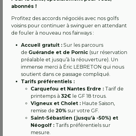
avec Michel, et Najeh bataille aussi avec son
abonnés !
planning de réservations. Franck continue ses cours
et moi j’ai la chance de vous avoir par mail ou par
Profitez des accords négociés avec nos golfs
téléphone …
voisins pour continuer à swinguer en attendant
de fouler à nouveau nos fairways :
Bien à vous,
Accueil gratuit :
Sur les parcours
Hélène 💚
de
Guérande et de Pornic
(sur réservation
préalable et jusqu’à la réouverture). Un
immense merci à Éric LEBRETON qui nous
6 avril 2026 : GOLF FERMÉ, entre crue et
soutient dans ce passage compliqué.
reconstruction, nouveau point
Tarifs préférentiels :
Carquefou et Nantes Erdre :
Tarif de
printemps à
32€
le GF 18 trous.
💚 FLASH INFO 6
Vigneux et Cholet :
Haute Saison,
Chers passionnés,
remise de
20%
sur votre GF.
Saint-Sébastien (jusqu’à -50%) et
Le printemps pointe le bout de son nez, mais la
Néogolf :
Tarifs préférentiels sur
nature nous impose cette année un défi de taille.
mesure.