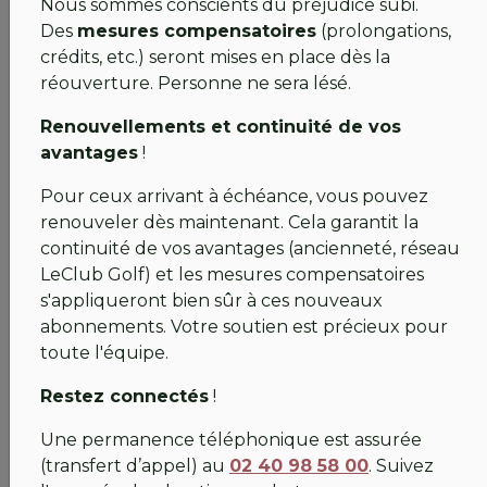
d'inscription n'a été encaissé. Un report envisagé
Nous sommes conscients du préjudice subi.
?
Des
mesures compensatoires
(prolongations,
Solidarité :
Profitez des accords négociés avec
crédits, etc.) seront mises en place dès la
nos
golfs voisins
pour continuer à swinguer en
réouverture. Personne ne sera lésé.
attendant de fouler à nouveau nos fairways.
Renouvellements et continuité de vos
Nos couleurs brillent à l'extérieur 💚
avantages
!
Si nos fairways sont au repos forcé, nos joueurs, eux,
Pour ceux arrivant à échéance, vous pouvez
ne s'arrêtent pas ! Nous tenons à féliciter
renouveler dès maintenant. Cela garantit la
chaleureusement tous ceux qui portent haut les
continuité de vos avantages (ancienneté, réseau
couleurs du club sur les autres parcours :
LeClub Golf) et les mesures compensatoires
s'appliqueront bien sûr à ces nouveaux
💚 Nos Séniors :
Bravo à Valérie GOUREAU qui
abonnements. Votre soutien est précieux pour
remporte son premier GP Séniors de la saison
toute l'équipe.
sur le parcours de St Jean Monts,
💚 Nos Jeunes RAPTORS :
Bravo pour votre bel
Restez connectés
!
état d'esprit lors des récents
matchs amicaux,
à
Une permanence téléphonique est assurée
La Bretesche contre les jeunes joueurs de
(transfert d’appel) au
02 40 98 58 00
. Suivez
Guérande. L'avenir du club est entre de bonnes