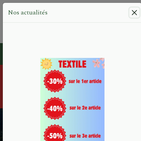
Panneau de gestion des cookies
Nos actualités
Réservation
Challenge de l'été EUROGOLF,
toutes les dates dans "les
compétitions"
LE GOLF