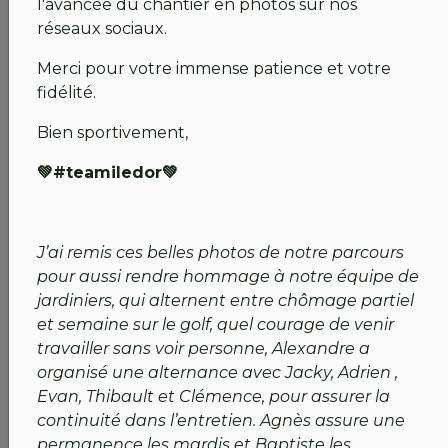
l'avancée du chantier en photos sur nos
mains !
réseaux sociaux.
💚 Nos Seniors SGPDLL :
Félicitations pour vos
résultats très encourageants en
CHAMPIONNAT
Merci pour votre immense patience et votre
MATCH PLAY 2026 de Printemps
. Votre
fidélité.
régularité est un exemple pour nous tous.
💚 Haut Niveau :
Une mention spéciale à nos
Bien sportivement,
représentants engagés aux
Internationaux de
💚#teamiledor💚
France Filles U21 (
cut passé pour Léa
GIRON)
et Garçons U18
(cut passé pour
Anatole FABRE). Se confronter au meilleur
niveau national et international est une fierté
J’ai remis ces belles photos de notre parcours
pour notre structure.
pour aussi rendre hommage à notre équipe de
jardiniers, qui alternent entre chômage partiel
Un grand bravo à tous pour ces résultats qui nous
et semaine sur le golf, quel courage de venir
donnent hâte de vous retrouver chez nous pour la
travailler sans voir personne, Alexandre a
suite de la saison !
organisé une alternance avec Jacky, Adrien ,
Evan, Thibault et Clémence, pour assurer la
Restez connectés
continuité dans l’entretien. Agnès assure une
Nous vous tiendrons informés étape par étape de
permanence les mardis et Baptiste les