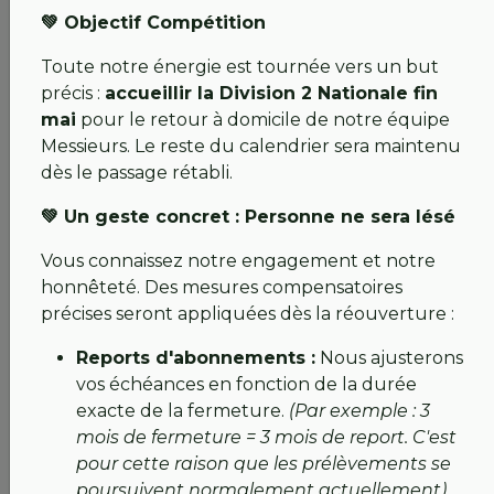
administratifs. Ne vous fiez pas aux dates non
💚 Objectif Compétition
officielles. Nous nous engageons à vous informer en
temps réel dès qu'une étape concrète sera validée.
Toute notre énergie est tournée vers un but
Seuls nos e-mails et nos réseaux sociaux font foi.
précis :
accueillir la Division 2 Nationale fin
mai
pour le retour à domicile de notre équipe
Pour la suite, spécialement pour vous, abonnés !
Messieurs. Le reste du calendrier sera maintenu
dès le passage rétabli.
Profitez des accords négociés avec nos golfs voisins
pour continuer à swinguer en attendant de fouler à
💚 Un geste concret : Personne ne sera lésé
nouveau nos fairways :
Vous connaissez notre engagement et notre
Accueil gratuit :
Sur les parcours de
Guérande
honnêteté. Des mesures compensatoires
et de Pornic
(sur réservation préalable et
précises seront appliquées dès la réouverture :
jusqu’à la réouverture). Un immense merci à Éric
LEBRETON qui nous soutient dans ce passage
Reports d'abonnements :
Nous ajusterons
compliqué.
vos échéances en fonction de la durée
Tarifs préférentiels :
exacte de la fermeture.
(Par exemple : 3
Carquefou et Nantes Erdre :
Tarif de
mois de fermeture = 3 mois de report. C'est
printemps à
32€
le GF 18 trous.
pour cette raison que les prélèvements se
Vigneux et Cholet :
Haute Saison, remise
poursuivent normalement actuellement).