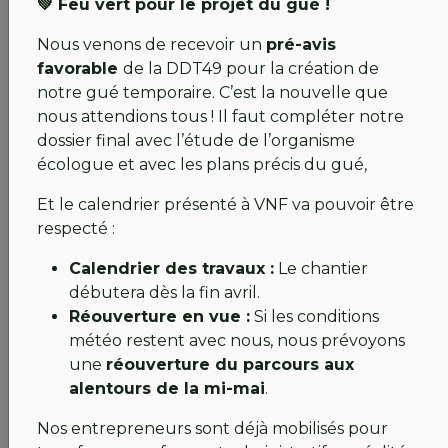
💚 Feu vert pour le projet du gué !
Accueil gracieux :
Guérande et Pornic.
Nous venons de recevoir un
pré-avis
Conditions privilégiées (-50%) :
Saint-
favorable
de la DDT49 pour la création de
Sébastien, Carquefou, Nantes Erdre et
notre gué temporaire. C’est la nouvelle que
désormais
La Bretesche
.
nous attendions tous ! Il faut compléter notre
Conditions privilégiées (-20%) :
Vigneux et
dossier final avec l’étude de l’organisme
Cholet.
écologue et avec les plans précis du gué,
💚 Modalités pour en bénéficier :
Et le calendrier présenté à VNF va pouvoir être
respecté :
Licence :
Elle doit être active et
commandée
via notre secrétariat
.
Calendrier des travaux :
Le chantier
Réservation :
Exclusivement sur réservation
débutera dès la fin avril.
préalable et
selon les quotas disponibles
dans
Réouverture en vue :
Si les conditions
chaque club.
météo restent avec nous, nous prévoyons
Justificatif :
Présentez votre statut d'abonné via
une
réouverture du parcours aux
votre
compte Netgolf
à l'accueil.
(Vérifiez votre
alentours de la mi-mai
.
compte avant de partir ! En cas de doute,
contactez-nous au
02 40 98 58 00
).
Nos entrepreneurs sont déjà mobilisés pour