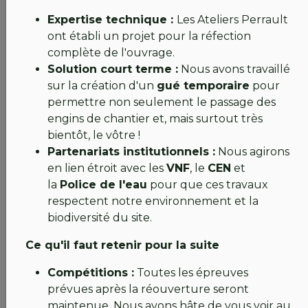
ingénieurs et charpentiers des
Ateliers Perrault
, le
Expertise technique :
Les Ateliers Perrault
cabinet d’
expert SARETEC
et notre
assureur
, afin
ont établi un projet pour la réfection
de garantir une remise en état conforme aux
complète de l'ouvrage.
normes environnementales et de sécurité.
Solution court terme :
Nous avons travaillé
sur la création d'un
gué temporaire
pour
Nous partageons sincèrement votre déception.
permettre non seulement le passage des
Voir nos efforts hivernaux freinés juste au moment
engins de chantier et, mais surtout très
où le printemps s'installe est une épreuve pour
bientôt, le vôtre !
toute l'équipe. En attendant la réouverture, nous
Partenariats institutionnels :
Nous agirons
vous invitons à profiter des accords négociés avec
en lien étroit avec les
VNF
, le
CEN
et
nos golfs partenaires pour poursuivre votre
la
Police de l'eau
pour que ces travaux
pratique.
respectent notre environnement et la
biodiversité du site.
Carquefou
et
Nantes Erdre
: green-fee 25 € / 18
trous, 20 € / 9 trous.
Ce qu'il faut retenir pour la suite
Pour chaque partie jouée, un crédit équivalent
Compétitions :
Toutes les épreuves
Ile d’Or est offert, utilisable au Pro-Shop,
prévues après la réouverture seront
practice ou location de voiturettes.
maintenue. Nous avons hâte de vous voir au