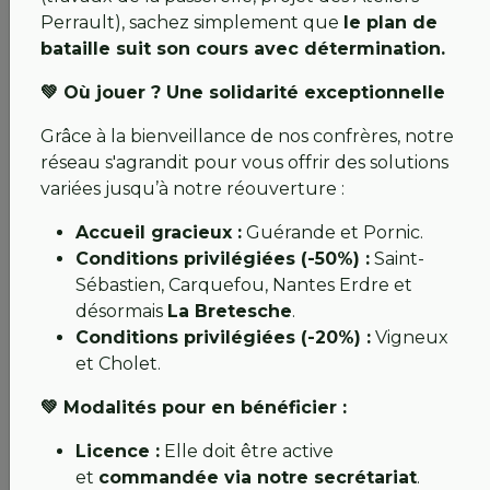
signifiantes.
Perrault), sachez simplement que
le plan de
N’hésitez pas à nous appeler ou à nous envoyer un
bataille suit son cours avec détermination.
mail, nous aussi nous avons besoin d’informations…
💚 Où jouer ? Une solidarité exceptionnelle
Alors voici une version avec des nouvelles, et
Grâce à la bienveillance de nos confrères, notre
quelques bonnes nouvelles.
réseau s'agrandit pour vous offrir des solutions
Bien à vous,
variées jusqu’à notre réouverture :
Hélène 💚
Accueil gracieux :
Guérande et Pornic.
Conditions privilégiées (-50%) :
Saint-
Sébastien, Carquefou, Nantes Erdre et
Chers abonnés, chers licenciés,
désormais
La Bretesche
.
Conditions privilégiées (-20%) :
Vigneux
Le printemps pointe le bout de son nez, les cerisiers
et Cholet.
sont en fleurs sur la route, mais la nature nous
impose cette année un défi de taille. Le parcours a
💚 Modalités pour en bénéficier :
été durement éprouvé par les récentes crues
exceptionnelles et comme vous le savez, l'accès est
Licence :
Elle doit être active
encore suspendu.
et
commandée via notre secrétariat
.