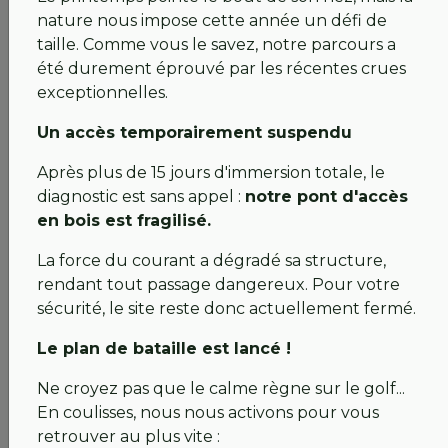
💚 FLASH INFO 5
nature nous impose cette année un défi de
Chers abonnés,
taille. Comme vous le savez, notre parcours a
été durement éprouvé par les récentes crues
Nous tenons à vous informer de l’évolution de la
exceptionnelles.
situation concernant l’accès au golf.
Un accès temporairement suspendu
À ce jour, l’accès au site demeure strictement
interdit.
Après plus de 15 jours d'immersion totale, le
diagnostic est sans appel :
notre pont d'accès
L’immersion prolongée de la passerelle pendant plus
en bois est fragilisé.
de 15 jours, couplée à la violence du courant, a
gravement fragilisé sa structure en bois. Pour votre
La force du courant a dégradé sa structure,
sécurité, l’ouvrage est actuellement jugé fragile
rendant tout passage dangereux. Pour votre
pour les piétons comme pour les véhicules.
sécurité, le site reste donc actuellement fermé.
Un projet de réfection est à l'étude. Pour permettre
Le plan de bataille est lancé !
l'intervention des engins de chantier, la construction
Ne croyez pas que le calme règne sur le golf...
d'un gué temporaire est envisagée. Ce dossier est
En coulisses, nous nous activons pour vous
mené en étroite concertation avec les autorités
retrouver au plus vite :
compétentes (
VNF, CEN, Police de l’eau
), les