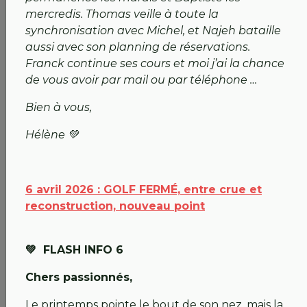
l'avancée du chantier. N'hésitez pas à nous suivre sur
mercredis. Thomas veille à toute la
nos réseaux sociaux pour voir les photos.
synchronisation avec Michel, et Najeh bataille
aussi avec son planning de réservations.
Une permanence téléphonique est assurée avec
Franck continue ses cours et moi j’ai la chance
transfert d’appel au
02 40 98 58 00
, pour tout
de vous avoir par mail ou par téléphone …
renseignement.
Bien à vous,
Merci pour votre immense patience, vos messages
de soutien et votre fidélité qui nous touchent
Hélène 💚
beaucoup.
Bien sportivement,
6 avril 2026 : GOLF FERMÉ, entre crue et
💚#teamiledor💚
reconstruction, nouveau point
💚 FLASH INFO 6
23 mars : GOLF TOUJOURS FERMÉ, travaux sur la
Chers passionnés,
passerelle continuent
Le printemps pointe le bout de son nez, mais la