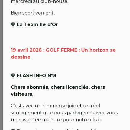
mercredi au club-house.
💚 FLASH INFO N°7 édition spéciale abonnés
Bien sportivement,
Chers abonnés,
💚 La Team Ile d’Or
Le lien qui nous unit est essentiel, surtout dans ces
moments d'attente. Ce nouveau Flash Info vous
apporte des précisions sur les accords conclus avec
19 avril 2026 : GOLF FERME : Un horizon se
nos partenaires et sur la gestion de vos
dessine
abonnements.
Inutile de revenir sur les détails techniques (travaux
💚 FLASH INFO N°8
de la passerelle, projet des Ateliers Perrault), sachez
simplement que
le plan de bataille suit son cours
Chers abonnés, chers licenciés, chers
avec détermination.
visiteurs,
💚 Où jouer ? Une solidarité exceptionnelle
C’est avec une immense joie et un réel
soulagement que nous partageons avec vous
Grâce à la bienveillance de nos confrères, notre
une avancée majeure pour notre club.
réseau s'agrandit pour vous offrir des solutions
variées jusqu’à notre réouverture :