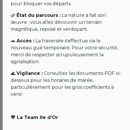
compléter notre dossier final avec l’étude de
pour bloquer vos départs.
l’organisme écologue et avec les plans précis du
🌿
État du parcours :
La nature a fait son
gué,
œuvre ; vous allez découvrir un terrain
Et le calendrier présenté à VNF va pouvoir être
magnifique, reposé et verdoyant.
respecté :
🚗
Accès :
La traversée s'effectue via le
Calendrier des travaux :
Le chantier débutera
nouveau gué temporaire. Pour votre sécurité,
dès la fin avril.
merci de respecter scrupuleusement la
Réouverture en vue :
Si les conditions météo
signalisation.
restent avec nous, nous prévoyons
🌊
Vigilance :
Consultez les documents PDF ci-
une
réouverture du parcours aux alentours
dessous pour les horaires de marée,
de la mi-mai
.
particulièrement pour les gros coefficients à
Nos entrepreneurs sont déjà mobilisés pour
venir.
transformer ce feu vert administratif en réalité
technique le plus vite possible.
💚 La Team Ile d’Or
💚
Assemblée Générale de l'AS : On se retrouve !