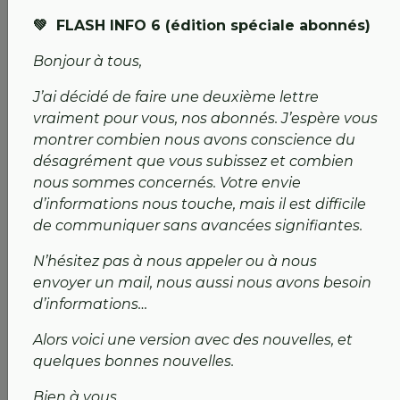
d’uns salle communale. Nous allons nous revoir !
💚 FLASH INFO 6 (édition spéciale abonnés)
Nos couleurs brillent à l'extérieur 💚
Bonjour à tous,
Nos Seniors :
Bravo à
Valérie GOUREAU
qui
J’ai décidé de faire une deuxième lettre
remporte le GP Seniors de St-Jean-de-Monts !
vraiment pour vous, nos abonnés. J’espère vous
Suivez les résultats de nos joueurs à Vigneux la
montrer combien nous avons conscience du
semaine prochaine.
désagrément que vous subissez et combien
Nos Jeunes RAPTORS :
Après les matchs
nous sommes concernés. Votre envie
amicaux à La Bretesche, place au
Master Kids à
d’informations nous touche, mais il est difficile
Guérande
le 25 avril
. L'avenir du club est entre
de communiquer sans avancées signifiantes.
de bonnes mains !
Haut Niveau :
Mention spéciale à nos
N’hésitez pas à nous appeler ou à nous
représentants aux Internationaux de France. Le
envoyer un mail, nous aussi nous avons besoin
cut a été passé par
Léa GIRON
(U21 Filles)
d’informations…
et
Anatole FABRE
(U18 Garçons). Quelle fierté
pour l’
ILE D’OR.
Alors voici une version avec des nouvelles, et
quelques bonnes nouvelles.
Un geste pour nos abonnés
!
Bien à vous,