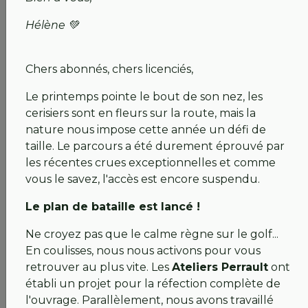
Nous sommes conscients du préjudice subi.
Des
mesures compensatoires
(prolongations,
Hélène 💚
crédits, etc.) seront mises en place dès la
réouverture. Personne ne sera lésé.
Chers abonnés, chers licenciés,
Renouvellements et continuité de vos
Le printemps pointe le bout de son nez, les
avantages
!
cerisiers sont en fleurs sur la route, mais la
Pour ceux arrivant à échéance, vous pouvez
nature nous impose cette année un défi de
renouveler dès maintenant. Cela garantit la
taille. Le parcours a été durement éprouvé par
continuité de vos avantages (ancienneté, réseau
les récentes crues exceptionnelles et comme
LeClub Golf) et les mesures compensatoires
vous le savez, l'accès est encore suspendu.
s'appliqueront bien sûr à ces nouveaux
Le plan de bataille est lancé !
abonnements. Votre soutien est précieux pour
toute l'équipe.
Ne croyez pas que le calme règne sur le golf...
En coulisses, nous nous activons pour vous
Restez connectés
!
retrouver au plus vite. Les
Ateliers Perrault
ont
Une permanence téléphonique est assurée
établi un projet pour la réfection complète de
(transfert d’appel) au
02 40 98 58 00
. Suivez
l'ouvrage. Parallèlement, nous avons travaillé