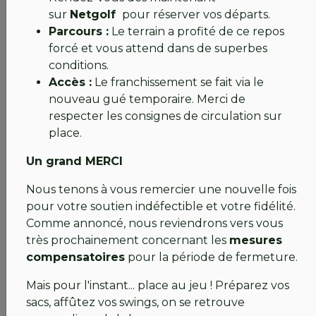
Continuez à profiter des accords chez nos
sur
Netgolf
pour réserver vos départs.
partenaires (
Guérande, Pornic, La Bretesche...
) et
Parcours :
Le terrain a profité de ce repos
n'oubliez pas que nos pros Franck et Thomas restent
forcé et vous attend dans de superbes
à votre disposition à Néogolf et à Saint-Sébastien.
conditions.
Accès :
Le franchissement se fait via le
Nous avons hâte de vous retrouver, d'abord au
nouveau gué temporaire. Merci de
Cellier pour l'AG, puis très vite sur nos fairways de
respecter les consignes de circulation sur
l’ILE D’OR.
place.
Merci pour votre soutien de tous les instants !
Un grand MERCI
Bien sportivement,
Nous tenons à vous remercier une nouvelle fois
pour votre soutien indéfectible et votre fidélité.
💚 La Team Ile d’Or et le bureau de l’AS
Comme annoncé, nous reviendrons vers vous
très prochainement concernant les
mesures
compensatoires
pour la période de fermeture.
Mais pour l'instant... place au jeu ! Préparez vos
9 avril 2026 : GOLF FERMÉ, Solidarité renforcée
sacs, affûtez vos swings, on se retrouve
et transparence