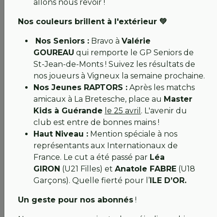
allons nous revoir !
établi un projet pour la réfection complète de
l'ouvrage.
Nos couleurs brillent à l'extérieur 💚
Solution court terme :
Nous avons travaillé sur
la création d'un
gué temporaire
pour
Nos Seniors :
Bravo à
Valérie
permettre non seulement le passage des engins
GOUREAU
qui remporte le GP Seniors de
de chantier et, mais surtout très bientôt, le vôtre
St-Jean-de-Monts ! Suivez les résultats de
!
nos joueurs à Vigneux la semaine prochaine.
Partenariats institutionnels :
Nous agirons en
Nos Jeunes RAPTORS :
Après les matchs
lien étroit avec les
VNF
, le
CEN
et la
Police de
amicaux à La Bretesche, place au
Master
l'eau
pour que ces travaux respectent notre
Kids à Guérande
le 25 avril
. L'avenir du
environnement et la biodiversité du site.
club est entre de bonnes mains !
Haut Niveau :
Mention spéciale à nos
Ce qu'il faut retenir pour la suite
représentants aux Internationaux de
France. Le cut a été passé par
Léa
Compétitions :
Toutes les épreuves prévues
GIRON
(U21 Filles) et
Anatole FABRE
(U18
après la réouverture seront maintenue. Nous
Garçons). Quelle fierté pour l’
ILE D’OR.
avons hâte de vous voir au départ du 1 !
Grand Prix Jeunes :
Malheureusement annulé
Un geste pour nos abonnés
!
pour des raisons évidentes. Aucun frais