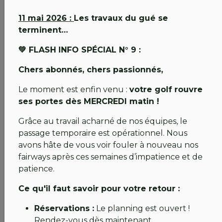
Parce que la vie du club continue et que votre
présence est essentielle, nous vous rappelons
11 mai 2026 :
Les travaux du gué se
que
l’Assemblée Générale de notre Association
terminent…
Sportive
se tiendra :
💚 FLASH INFO SPÉCIAL N° 9 :
Date :
Samedi 25 avril
Lieu :
Salle Louis de Funès, au
Cellier
Chers abonnés, chers passionnés,
Horaire :
16h30
Le moment est enfin venu :
votre golf rouvre
Ce sera l’occasion parfaite pour échanger de vive
ses portes dès MERCREDI matin !
voix, faire le point sur les projets sportifs, avec la
Grâce au travail acharné de nos équipes, le
GOLFER’S au Mans pour les Dames et la DIVISION 2
passage temporaire est opérationnel. Nous
pour les Messieurs à l’ILE D’OR, et fêter ensemble
avons hâte de vous voir fouler à nouveau nos
ces bonnes nouvelles,
fairways après ces semaines d’impatience et de
Inscriptions :
Merci de confirmer votre présence
patience.
via
ISP
. En cas d'empêchement, vous pouvez nous
Ce qu'il faut savoir pour votre retour :
retourner le
pouvoir ci-dessous
par mail.
Réservations :
Le planning est ouvert !
💚 En attendant…
Rendez-vous dès maintenant