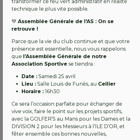
transformer ce feu vert administratif en réalité
💚 Enseignement & École de Golf
Nos pros ne
technique le plus vite possible.
vous lâchent pas et délocalisent leur savoir-faire :
💚
Assemblée Générale de l'AS : On se
Cours individuels :
Avec Franck et Thomas
retrouve !
à
Néogolf
(lundi/mardi) et à
Saint-
Sébastien
(
mercredi au samedi
).
Parce que la vie du club continue et que votre
École de Golf :
Les "Raptors" ont rendez-vous le
présence est essentielle, nous vous rappelons
mercredi et le samedi à
Saint-Sébastien
.
que
l’Assemblée Générale de notre
Association Sportive
se tiendra :
💚 Objectif Compétition
Date :
Samedi 25 avril
Toute notre énergie est tournée vers un but précis
Lieu :
Salle Louis de Funès, au
Cellier
:
accueillir la Division 2 Nationale fin mai
pour le
Horaire :
16h30
retour à domicile de notre équipe Messieurs. Le
reste du calendrier sera maintenu dès le passage
Ce sera l’occasion parfaite pour échanger de
rétabli.
vive voix, faire le point sur les projets sportifs,
avec la GOLFER’S au Mans pour les Dames et la
💚 Un geste concret : Personne ne sera lésé
DIVISION 2 pour les Messieurs à l’ILE D’OR, et
fêter ensemble ces bonnes nouvelles,
Vous connaissez notre engagement et notre