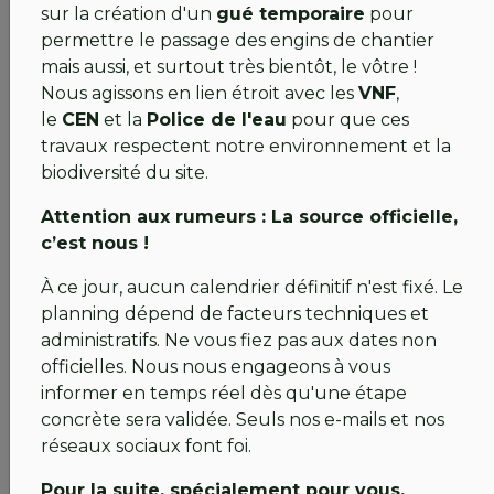
l'avancée du chantier en photos sur nos réseaux
sur la création d'un
gué temporaire
pour
sociaux.
permettre le passage des engins de chantier
mais aussi, et surtout très bientôt, le vôtre !
Merci pour votre immense patience et votre fidélité.
Nous agissons en lien étroit avec les
VNF
,
le
CEN
et la
Police de l'eau
pour que ces
Bien sportivement,
travaux respectent notre environnement et la
💚#teamiledor💚
biodiversité du site.
Attention aux rumeurs : La source officielle,
c’est nous !
J’ai remis ces belles photos de notre parcours pour
aussi rendre hommage à notre équipe de jardiniers,
À ce jour, aucun calendrier définitif n'est fixé. Le
qui alternent entre chômage partiel et semaine sur
planning dépend de facteurs techniques et
le golf, quel courage de venir travailler sans voir
administratifs. Ne vous fiez pas aux dates non
personne, Alexandre a organisé une alternance
officielles. Nous nous engageons à vous
avec Jacky, Adrien , Evan, Thibault et Clémence,
informer en temps réel dès qu'une étape
pour assurer la continuité dans l’entretien. Agnès
concrète sera validée. Seuls nos e-mails et nos
assure une permanence les mardis et Baptiste les
réseaux sociaux font foi.
mercredis. Thomas veille à toute la synchronisation
Pour la suite, spécialement pour vous,