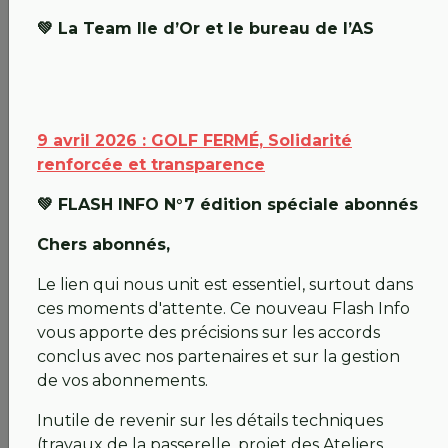
Nous restons à votre écoute au
02 40 98 58 00
.
Merci pour votre immense patience et votre fidélité
💚 La Team Ile d’Or et le bureau de l’AS
sans faille.
Bien sportivement,
💚 La Direction
9 avril 2026 : GOLF FERMÉ, Solidarité
renforcée et transparence
06 avril 2026 : GOLF FERMÉ : nouveau point
💚 FLASH INFO N°7 édition spéciale abonnés
💚 FLASH INFO 6 (édition spéciale abonnés)
Chers abonnés,
Bonjour à tous,
Le lien qui nous unit est essentiel, surtout dans
J’ai décidé de faire une deuxième lettre vraiment
ces moments d'attente. Ce nouveau Flash Info
pour vous, nos abonnés. J’espère vous montrer
vous apporte des précisions sur les accords
combien nous avons conscience du désagrément
conclus avec nos partenaires et sur la gestion
que vous subissez et combien nous sommes
de vos abonnements.
concernés. Votre envie d’informations nous touche,
Inutile de revenir sur les détails techniques
mais il est difficile de communiquer sans avancées
(travaux de la passerelle, projet des Ateliers