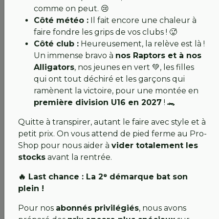
comme on peut. 😢
Côté météo :
Il fait encore une chaleur à
faire fondre les grips de vos clubs ! 🥵
Côté club :
Heureusement, la relève est là !
Un immense bravo à
nos Raptors et à nos
Alligators
, nos jeunes en vert 💚, les filles
qui ont tout déchiré et les garçons qui
RÉOUVERTURE MERCREDI !
ramènent la victoire, pour une montée en
première division U16 en 2027
! 🐊
💚 FLASH INFO SPÉCIAL N° 9 bis du 13 mai 2026 :
RÉOUVERTURE AUJOURD'HUI MERCREDI !
Quitte à transpirer, autant le faire avec style et à
petit prix. On vous attend de pied ferme au Pro-
ENFIN VOTRE RETOUR SUR LES GREENS ! ⛳
Shop pour nous aider à
vider totalement les
stocks
avant la rentrée.
Grâce à l'effort remarquable de nos équipes, le
passage temporaire est désormais
opérationnel
.
🔥 Last chance : La 2ᵉ démarque bat son
Après ces semaines d'attente, le moment est enfin
plein !
venu de fouler à nouveau nos fairways !
Pour nos
abonnés privilégiés
, nous avons
Ce qu'il faut retenir :