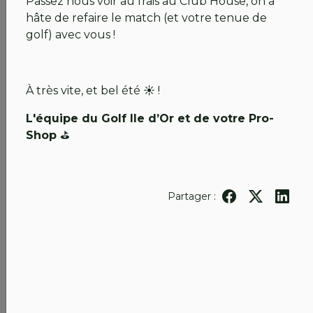
Passez nous voir au frais au Club House, on a
hâte de refaire le match (et votre tenue de
golf) avec vous !
11 mai 2026 :
Les travaux du gué se terminent…
💚 FLASH INFO SPÉCIAL N° 9 :
À très vite, et bel été ☀️ !
Chers abonnés, chers passionnés,
L'équipe du Golf Ile d’Or et de votre Pro-
Le moment est enfin venu :
votre golf rouvre ses
Shop
⛳️
portes dès MERCREDI matin !
Grâce au travail acharné de nos équipes, le passage
temporaire est opérationnel. Nous avons hâte de
Partager :
vous voir fouler à nouveau nos fairways après ces
semaines d’impatience et de patience.
Ce qu'il faut savoir pour votre retour :
Réservations :
Le planning est ouvert ! Rendez-
vous dès maintenant sur
Netgolf
pour réserver
vos départs.