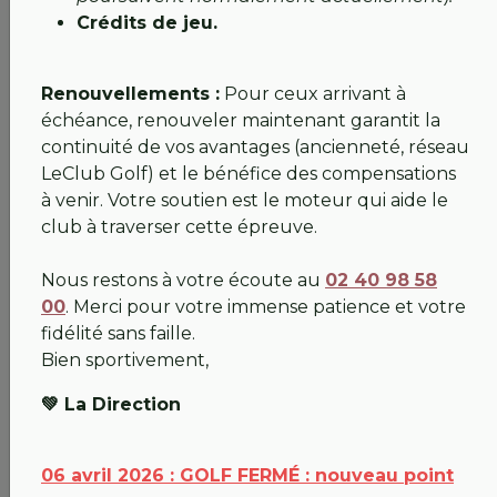
de
20%
sur votre GF.
Crédits de jeu.
Saint-Sébastien (jusqu’à -50%) et
Néogolf :
Tarifs préférentiels sur mesure.
Renouvellements :
Pour ceux arrivant à
Compétitions et Enseignement
échéance, renouveler maintenant garantit la
continuité de vos avantages (ancienneté, réseau
Objectif majeur :
Accueillir la
Division 2
LeClub Golf) et le bénéfice des compensations
Nationale
pour la reprise avec notre équipe
à venir. Votre soutien est le moteur qui aide le
Messieurs fin mai. Les autres manifestations
club à traverser cette épreuve.
seront maintenues dès la pleine réouverture.
L’enseignement continue :
Franck et Thomas
Nous restons à votre écoute au
02 40 98 58
se délocalisent pour vos cours individuels
00
. Merci pour votre immense patience et votre
à
Néogolf
(lundi et mardi) et à
St-Sébastien
(
du
fidélité sans faille.
mercredi au samedi
), prenez vos rendez-vous au
Bien sportivement,
0240985800
ou par mail.
L’école de golf :
Les cours ont lieu le mercredi
💚 La Direction
et le samedi à
Saint-Sébastien
.
L’AG de l’AS
le 25 avril
:
Nous attendons la
06 avril 2026 : GOLF FERMÉ : nouveau point
réponse de la mairie pour la mise à disposition