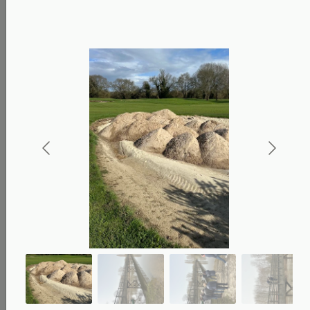
Parcours :
Le terrain a profité de ce repos forcé
et vous attend dans de superbes conditions.
Accès :
Le franchissement se fait via le nouveau
gué temporaire. Merci de respecter les
consignes de circulation sur place.
Un grand MERCI
Nous tenons à vous remercier une nouvelle fois
pour votre soutien indéfectible et votre fidélité.
Comme annoncé, nous reviendrons vers vous très
prochainement concernant les
mesures
compensatoires
pour la période de fermeture.
Mais pour l'instant... place au jeu ! Préparez vos sacs,
affûtez vos swings, on se retrouve mercredi au club-
house.
Bien sportivement,