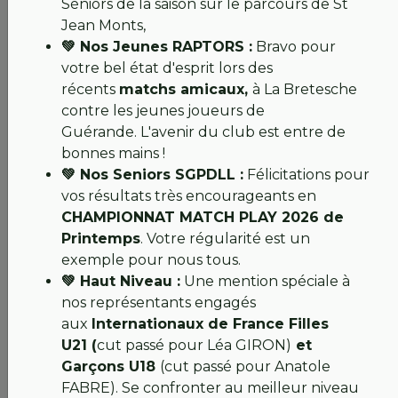
Séniors de la saison sur le parcours de St
interventions nécessitent encore du temps et des
Jean Monts,
précautions, notamment pour la passerelle, mais
💚 Nos Jeunes RAPTORS :
Bravo pour
nous continuons de progresser chaque jour.
votre bel état d'esprit lors des
récents
matchs amicaux,
à La Bretesche
Parcours
contre les jeunes joueurs de
Sur le parcours, nous sommes pleinement maîtres
Guérande. L'avenir du club est entre de
de l’entretien : nettoyage, tonte des greens et
bonnes mains !
fairways et remise en état se poursuivent
💚 Nos Seniors SGPDLL :
Félicitations pour
régulièrement.
vos résultats très encourageants en
CHAMPIONNAT MATCH PLAY 2026 de
Le limon déposé par les crues sert d’engrais naturel,
Printemps
. Votre régularité est un
et le gazon qui va pousser sera riche et dense.
exemple pour nous tous.
Encore du travail sur les bunkers…et vous allez
💚 Haut Niveau :
Une mention spéciale à
adoré le parcours !
nos représentants engagés
aux
Internationaux de France Filles
Passerelle
U21 (
cut passé pour Léa GIRON)
et
La pile du pont a été remplacée, et le renforcement
Garçons U18
(cut passé pour Anatole
de la deuxième pile commencera lundi.
FABRE). Se confronter au meilleur niveau