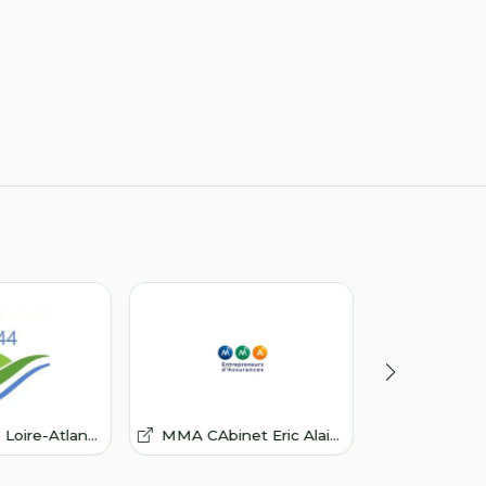
ire-Atlantique
MMA CAbinet Eric Alainguillaume
Imprimerie