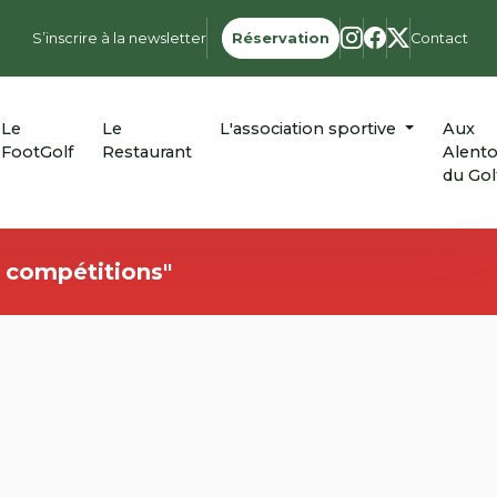
S’inscrire à la newsletter
Réservation
Contact
Le
Le
L'association sportive
Aux
FootGolf
Restaurant
Alent
du Gol
s compétitions"