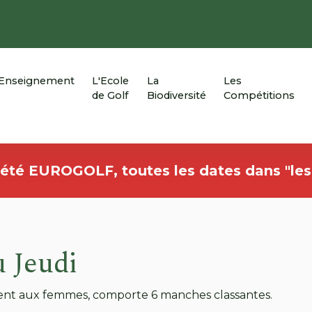
'Enseignement
L'Ecole
La
Les
de Golf
Biodiversité
Compétitions
'été EUROGOLF, toutes les dates dans "le
u Jeudi
ent aux femmes, comporte 6 manches classantes.